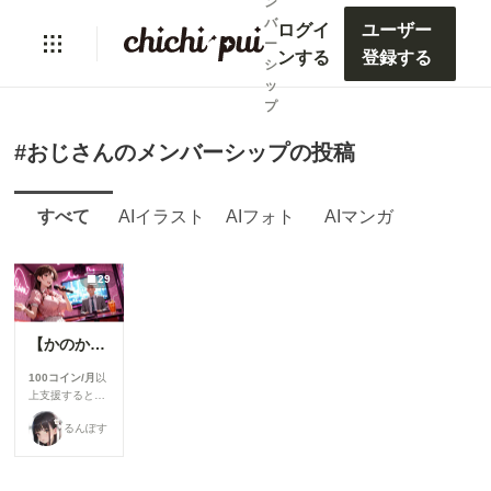
ン
バ
ログイ
ユーザー
ー
ンする
登録する
シ
ッ
プ
#おじさんのメンバーシップの投稿
すべて
AIイラスト
AIフォト
AIマンガ
29
【かのかり】千鶴：ヤバい客…？
100コイン/月
以
上支援すると見
ることができま
るんぽす
す