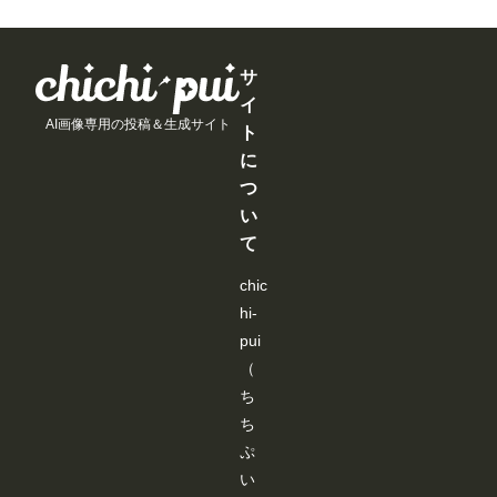
サ
イ
AI画像専用の投稿＆生成サイト
ト
に
つ
い
て
chic
hi-
pui
（
ち
ち
ぷ
い