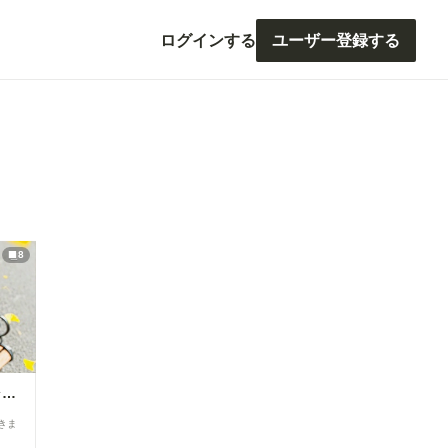
ログインする
ユーザー登録する
8
251020P【8枚】銀杏並木のチャイナギャル夏姫
きま