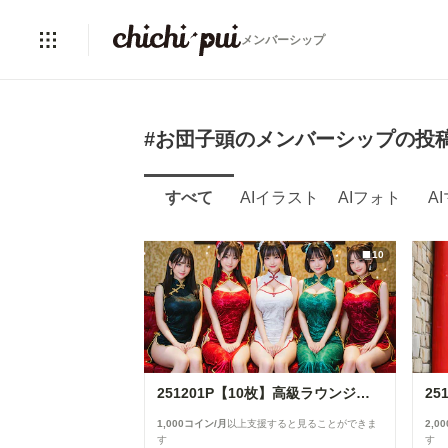
メンバーシップ
#お団子頭のメンバーシップの投
すべて
AIイラスト
AIフォト
A
10
251201P【10枚】高級ラウンジのチャイナドレスイベント
1,000コイン/月
以上支援すると見ることができま
2,0
す
す