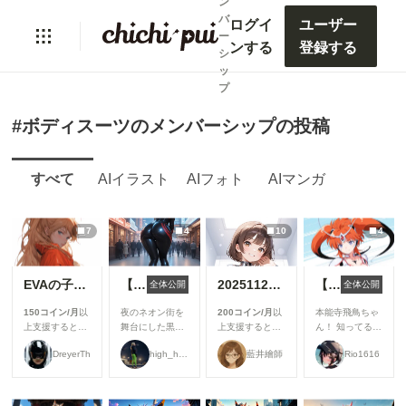
ン
バ
ログイ
ユーザー
ー
ンする
登録する
シ
ッ
プ
#ボディスーツのメンバーシップの投稿
すべて
AIイラスト
AIフォト
AIマンガ
7
4
10
4
EVAの子【7枚】
【無料ティザー】夜のネオン街を歩くムチムチ黒ラテックスSpider Girl
20251128【10枚】メタリックボディスーツの女性
【キャラ】変幻戦忍アスカ
全体公開
全体公開
150コイン/月
以
夜のネオン街を
200コイン/月
以
本能寺飛鳥ちゃ
上支援すると見
舞台にした黒ラ
上支援すると見
ん！ 知ってる人
ることができま
テックスSpider
ることができま
いるのかな
DreyerTh
high_heels0923
藍井繪師
Rio1616
す
Girlの新シリー
す
ぁ・・・ この時
ズです✨ 光沢の
代にこの衣装考
美しいピッタリ
えたのってマジ
ボディスーツと
でスゴいと思い