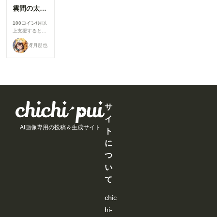
雲間の太陽と巨岩の草原とツヤテカ黒スーツおすわりケモミミちゃん
100コイン/月
以
上支援すると見
ることができま
冴月朋也
す
サ
イ
AI画像専用の投稿＆生成サイト
ト
に
つ
い
て
chic
hi-