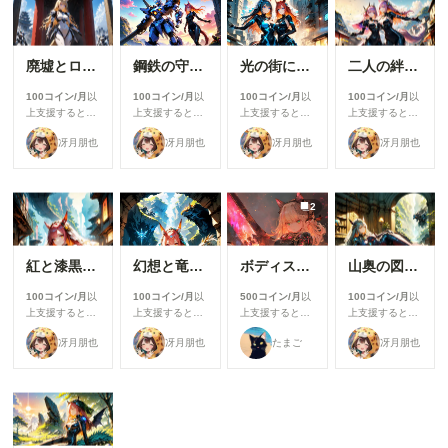
赤いハイヒー
ます # Model:
ル、ムチムチと
shiitakeMix v2.0
したヒップライ
by Vsukiyaki
ンを4枚お届
廃墟とロボとメカ娘
鋼鉄の守護者と紅き狐の戦乙女
光の街に立つメカ娘の双影
二人の絆が紡ぐ、陽光の街での邂逅
け！ このシリー
ズの**もっと過
100コイン/月
以
100コイン/月
以
100コイン/月
以
100コイン/月
以
激なアングル・
上支援すると見
上支援すると見
上支援すると見
上支援すると見
後ろ姿クローズ
ることができま
ることができま
ることができま
ることができま
アップ・別ショ
冴月朋也
冴月朋也
冴月朋也
冴月朋也
す
す
す
す
ット**などは、
すべて**メンバ
ーシップ限定**
で公開します👀
2
気に入っていた
だけたら、ぜひ
メンバーシップ
紅と漆黒に揺らめく幻影の街角
幻想と竜と断崖絶壁と翼持つケモミミちゃん
ボディスーツ。
山奥の図書館でゆっくりくつろぐケモミミメカ娘ちゃんと外から覗き込む謎の巨大ビースト型ロボット
へどうぞ！ →
メンバーシップ
100コイン/月
以
100コイン/月
以
500コイン/月
以
100コイン/月
以
はこちら
上支援すると見
上支援すると見
上支援すると見
上支援すると見
https://members
ることができま
ることができま
ることができま
ることができま
hip.chichi-
冴月朋也
冴月朋也
たまご
冴月朋也
す
す
す
す
pui.com/users/h
igh_heels0923/
membership/