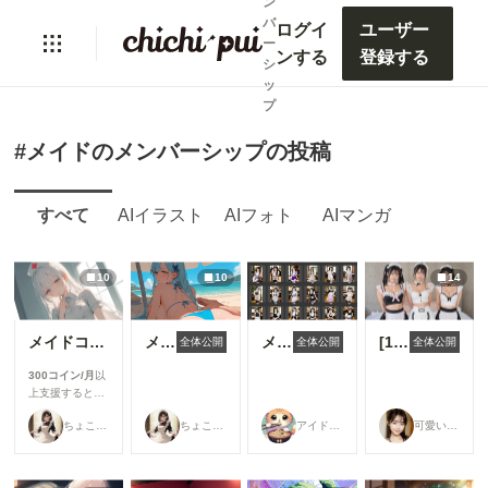
ン
バ
ログイ
ユーザー
ー
ンする
登録する
シ
ッ
プ
#メイドのメンバーシップの投稿
すべて
AIイラスト
AIフォト
AIマンガ
10
10
14
メイドコスプレイラスト(10枚)
メイド水着イラスト(10枚)
メイド サンプル
[13枚]ご主人様に従順なメイドさん🌸
全体公開
全体公開
全体公開
300コイン/月
以
上支援すると見
ることができま
ちょこみんとジャンボ
ちょこみんとジャンボ
アイドル好き
可愛い女の子のAIグラビア写真集
す