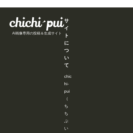
サ
イ
AI画像専用の投稿＆生成サイト
ト
に
つ
い
て
chic
hi-
pui
（
ち
ち
ぷ
い