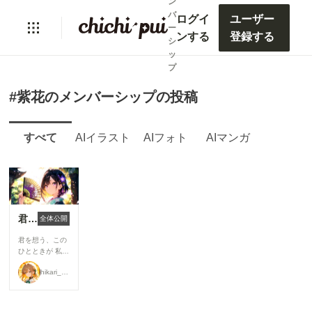
ン
バ
ログイ
ユーザー
ー
ンする
登録する
シ
ッ
プ
#紫花のメンバーシップの投稿
すべて
AIイラスト
AIフォト
AIマンガ
君と巡る、和のひととき
全体公開
君を想う、この
ひとときが 私の
中で いちばん、
hikari_and_ai
美しい。