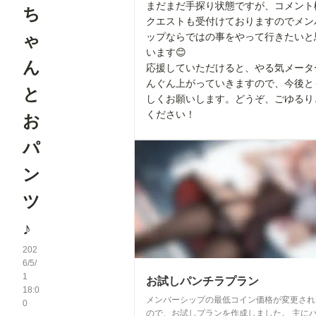
まだまだ手探り状態ですが、コメント
ち
クエストも受付けておりますのでメン
ゃ
ップならではの事をやって行きたいと
います😊
ん
応援していただけると、やる気メータ
んぐん上がっていきますので、今後と
と
しくお願いします。どうぞ、ごゆるり
ください！
お
パ
ン
ツ
♪
202
6/5/
1
お試しパンチラプラン
18:0
メンバーシップの最低コイン価格が変更され
0
ので、お試しプランを作成しました。 主に