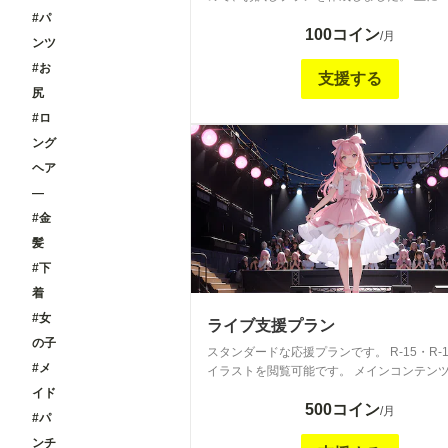
キーさんのためのプランです😅 タイトル通
#パ
100コイン
パン・パンチラ・下着成分多めでやっていき
/月
ンツ
思います👍
#お
支援する
尻
#ロ
ング
ヘア
―
#金
髪
#下
着
#女
ライブ支援プラン
の子
スタンダードな応援プランです。 R-15・R-
#メ
イラストを閲覧可能です。 メインコンテン
チラやヌード等を含むHなイラストになると
イド
500コイン
😅 ※全年齢イラストはこちらに投稿予定で
/月
#パ
ンチ