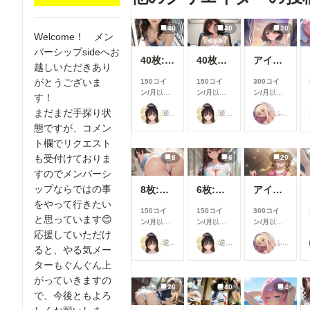
40
40
20
Welcome！ メン
バーシップsideへお
40枚:休日のブラチラお姉さん
40枚仕方なさそうにパンチラ
アイドルパンツ～ギャル衣装～
越しいただきあり
がとうございま
150コイ
150コイ
300コイ
ン/月
以上
ン/月
以上
ン/月
以上
す！
支援すると
支援すると
支援すると
まだまだ手探り状
逆水平ラリアット
逆水平ラリアット
ふぁっつ＠AIエロ漫画発売中
見ることが
見ることが
見ることが
できます
できます
できます
態ですが、コメン
ト欄でリクエスト
も受付けておりま
8
6
20
すのでメンバーシ
ップならではの事
8枚:エロ尻
6枚:下着グラビア
アイドルパンツ～バスケ衣装～
をやって行きたい
150コイ
150コイ
300コイ
と思っています😊
ン/月
以上
ン/月
以上
ン/月
以上
応援していただけ
支援すると
支援すると
支援すると
逆水平ラリアット
逆水平ラリアット
ふぁっつ＠AIエロ漫画発売中
見ることが
見ることが
見ることが
ると、やる気メー
できます
できます
できます
ターもぐんぐん上
がっていきますの
26
40
4
で、今後ともよろ