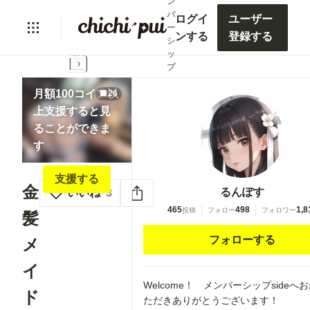
ン
バ
ログイ
ユーザー
ー
ンする
登録する
シ
lock
ッ
プ
月額100コイン以
26
上支援すると見
ることができま
す
支援する
金
るんぽす
いいね
3
465
498
1,8
投稿
フォロー
フォロワー
髪
フォローする
メ
イ
Welcome！ メンバーシップsideへ
ド
ただきありがとうございます！