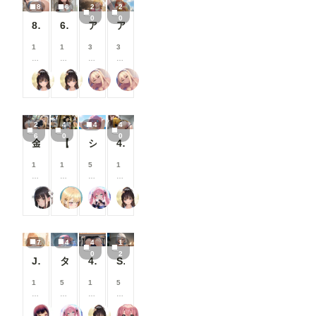
8
6
2
2
が
が
が
が
月
月
月
月
0
0
で
で
で
で
以
以
以
以
8枚:エロ尻
6枚:下着グラビア
アイドルパンツ～バスケ衣装～
アイドルパンツ～バスケ衣装～
き
き
き
き
上
上
上
上
ま
ま
ま
ま
支
支
支
支
1
1
3
3
す
す
す
す
援
援
援
援
5
5
0
0
す
す
す
す
0
0
0
0
る
る
る
る
逆水平ラリアット
逆水平ラリアット
ふぁっつ＠AIエロ漫画発売中
ふぁっつ＠AIエロ漫画発売中
コ
コ
コ
コ
と
と
と
と
イ
イ
イ
イ
見
見
見
見
ン
ン
ン
ン
る
る
る
る
/
/
/
/
こ
こ
こ
こ
2
4
4
4
月
月
月
月
と
と
と
と
6
0
0
以
以
以
以
金髪メイドちゃんとおパンツ♪
【朝倉南】パンチラ【むずかしい】リクエスト品
シールビキニ
40枚:エロ尻アスリート
が
が
が
が
上
上
上
上
で
で
で
で
支
支
支
支
1
1
5
1
き
き
き
き
援
援
援
援
0
0
0
5
ま
ま
ま
ま
す
す
す
す
0
0
0
0
す
す
す
す
る
る
る
る
るんぽす
ふぅみん
Rkata
逆水平ラリアット
コ
コ
コ
コ
と
と
と
と
イ
イ
イ
イ
見
見
見
見
ン
ン
ン
ン
る
る
る
る
/
/
/
/
こ
こ
こ
こ
7
4
4
1
月
月
月
月
と
と
と
と
0
2
以
以
以
以
JK猫の視点285～291
タイツを脱がせて
40枚:正面の席のOLパンチラ
SNSに投稿したイラスト集 2026/03/17分
が
が
が
が
上
上
上
上
で
で
で
で
支
支
支
支
1
5
1
5
き
き
き
き
援
援
援
援
0
0
5
0
ま
ま
ま
ま
す
す
す
す
0
0
0
0
す
す
す
す
る
る
る
る
まーるの別荘
Rkata
逆水平ラリアット
AIしいね