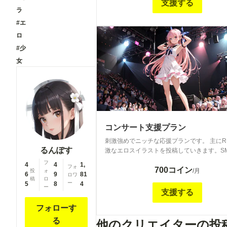
支援する
ラ
#エ
ロ
#少
女
コンサート支援プラン
刺激強めでニッチな応援プランです。 主にR-
るんぽす
激なエロスイラストを投稿していきます。S
アックな性癖等の作品はこちらでの投稿にな
フ
4
4
1,
フォ
700コイン
す。 ※FANZA等で発売した商用作品の未公開・ボツ
/月
投
ォ
6
9
81
ロワ
イラストや厳選まとめCG集。 作品登場人
稿
ロ
ー
5
8
4
ー
アフターストーリー特典画像などもこちらで
支援する
する予定です。
フォローす
る
他のクリエイターの投