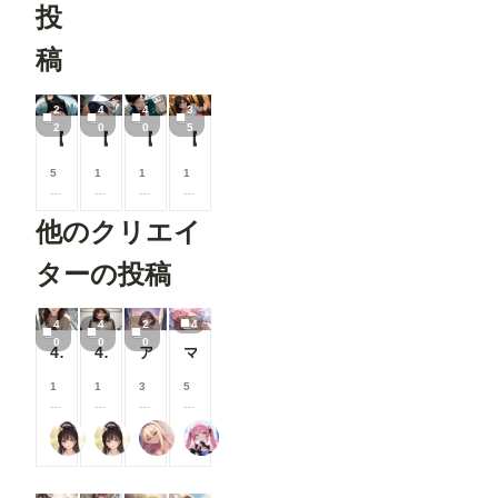
投
稿
2
4
4
3
2
0
0
5
【いちご100%】【完】東城綾：これからもずっと…
【いちご100%】東城綾：体育倉庫でブルマ披露💕
【いちご100%】東城綾：新しい1日、変わらぬ自分
【いちご100%】東城綾：大人の階段上る
5
1
1
1
0
0
0
0
0
0
0
0
他のクリエイ
コ
コ
コ
コ
イ
イ
イ
イ
ン
ン
ン
ン
ターの投稿
/
/
/
/
月
月
月
月
以
以
以
以
4
4
2
4
上
上
上
上
0
0
0
40枚:休日のブラチラお姉さん
40枚仕方なさそうにパンチラ
アイドルパンツ～ギャル衣装～
マイクロビキニで
支
支
支
支
援
援
援
援
す
す
す
す
1
1
3
5
る
る
る
る
5
5
0
0
と
と
と
と
0
0
0
0
逆水平ラリアット
逆水平ラリアット
ふぁっつ＠AIエロ漫画発売中
Rkata
見
見
見
見
コ
コ
コ
コ
る
る
る
る
イ
イ
イ
イ
こ
こ
こ
こ
ン
ン
ン
ン
と
と
と
と
/
/
/
/