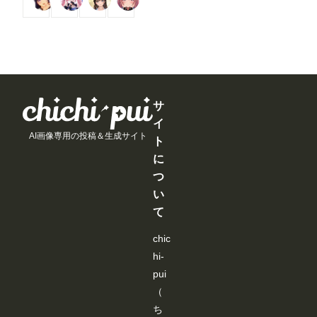
コ
コ
コ
コ
と
と
と
と
イ
イ
イ
イ
見
見
見
見
ン
ン
ン
ン
る
る
る
る
/
/
/
/
こ
こ
こ
こ
月
月
月
月
と
と
と
と
以
以
以
以
が
が
が
が
上
上
上
上
で
で
で
で
支
支
支
支
き
き
き
き
援
援
援
援
ま
ま
ま
ま
す
す
す
す
サ
す
す
す
す
る
る
る
る
イ
と
と
と
と
AI画像専用の投稿＆生成サイト
見
見
見
見
ト
る
る
る
る
に
こ
こ
こ
こ
と
と
と
と
つ
が
が
が
が
い
で
で
で
で
き
き
き
き
て
ま
ま
ま
ま
す
す
す
す
chic
hi-
pui
（
ち