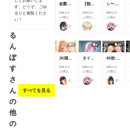
しくお願いしま
金髪メイドちゃんとおパンツ♪
【朝倉南】パンチラ【むずかしい】リクエスト品
シールビキニ
す。どうぞ、ごゆ
るりと御覧くださ
100コイ
100コイ
500コイ
ン/月
以上
ン/月
以上
ン/月
以上
い！
支援すると
支援すると
支援すると
るんぽす
ふぅみん
Rkata
見ることが
見ることが
見ることが
できます
できます
できます
る
ん
7
4
40
ぽ
JK猫の視点285～291
タイツを脱がせて
40枚:正面の席のOLパンチラ
す
100コイ
500コイ
150コイ
ン/月
以上
ン/月
以上
ン/月
以上
支援すると
支援すると
支援すると
さ
まーるの別荘
Rkata
逆水平ラリアット
見ることが
見ることが
見ることが
できます
できます
できます
ん
すべてを見る
の
他
の