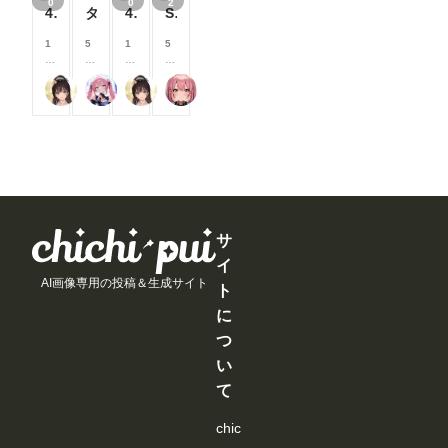
0
0
2
以
以
以
以
40枚:エロ尻アスリート
タイツを脱がせて
40枚:正面の席のOLパンチラ
SNSに投稿したイラスト集 2026/03/17分
が
が
が
が
上
上
上
上
で
で
で
で
支
支
支
支
1
5
1
5
き
き
き
き
援
援
援
援
5
0
5
0
ま
ま
ま
ま
す
す
す
す
0
0
0
0
す
す
す
す
る
る
る
る
逆水平ラリアット
Rkata
逆水平ラリアット
AIしいね
コ
コ
コ
コ
と
と
と
と
イ
イ
イ
イ
見
見
見
見
ン
ン
ン
ン
る
る
る
る
/
/
/
/
こ
こ
こ
こ
月
月
月
月
と
と
と
と
以
以
以
以
が
が
が
が
上
上
上
上
で
で
で
で
支
支
支
支
き
き
き
き
援
援
援
援
ま
ま
ま
ま
す
す
す
す
サ
す
す
す
す
る
る
る
る
イ
と
と
と
と
AI画像専用の投稿＆生成サイト
見
見
見
見
ト
る
る
る
る
に
こ
こ
こ
こ
と
と
と
と
つ
が
が
が
が
い
で
で
で
で
き
き
き
き
て
ま
ま
ま
ま
す
す
す
す
chic