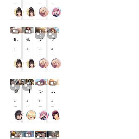
る
る
る
る
5
5
0
0
と
と
と
と
0
0
0
0
逆水平ラリアット
逆水平ラリアット
ふぁっつ＠AIエロ漫画発売中
Rkata
見
見
見
見
コ
コ
コ
コ
る
る
る
る
イ
イ
イ
イ
こ
こ
こ
こ
ン
ン
ン
ン
と
と
と
と
/
/
/
/
8
6
2
2
が
が
が
が
月
月
月
月
0
0
で
で
で
で
以
以
以
以
8枚:エロ尻
6枚:下着グラビア
アイドルパンツ～バスケ衣装～
アイドルパンツ～バスケ衣装～
き
き
き
き
上
上
上
上
ま
ま
ま
ま
支
支
支
支
1
1
3
3
す
す
す
す
援
援
援
援
5
5
0
0
す
す
す
す
0
0
0
0
る
る
る
る
逆水平ラリアット
逆水平ラリアット
ふぁっつ＠AIエロ漫画発売中
ふぁっつ＠AIエロ漫画発売中
コ
コ
コ
コ
と
と
と
と
イ
イ
イ
イ
見
見
見
見
ン
ン
ン
ン
る
る
る
る
/
/
/
/
こ
こ
こ
こ
2
4
4
7
月
月
月
月
と
と
と
と
6
0
以
以
以
以
金髪メイドちゃんとおパンツ♪
【朝倉南】パンチラ【むずかしい】リクエスト品
シールビキニ
JK猫の視点285～291
が
が
が
が
上
上
上
上
で
で
で
で
支
支
支
支
1
1
5
1
き
き
き
き
援
援
援
援
0
0
0
0
ま
ま
ま
ま
す
す
す
す
0
0
0
0
す
す
す
す
る
る
る
る
るんぽす
ふぅみん
Rkata
まーるの別荘
コ
コ
コ
コ
と
と
と
と
イ
イ
イ
イ
見
見
見
見
ン
ン
ン
ン
る
る
る
る
/
/
/
/
こ
こ
こ
こ
4
4
4
1
月
月
月
月
と
と
と
と