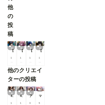
他
の
投
稿
4
4
4
4
0
0
0
0
【鮎川まどか】パンチラ
【マチ・コマチネ】パンチラ
【呂蒙子明】 Panty Shot 【Ryomo Shimei】
【高坂 麗奈】 パンチラ 【Reina Kousaka 】
1
1
1
1
0
0
0
0
0
0
0
0
他のクリエイ
コ
コ
コ
コ
イ
イ
イ
イ
ン
ン
ン
ン
ターの投稿
/
/
/
/
月
月
月
月
以
以
以
以
4
4
2
4
上
上
上
上
0
0
0
40枚:休日のブラチラお姉さん
40枚仕方なさそうにパンチラ
アイドルパンツ～ギャル衣装～
マイクロビキニで
支
支
支
支
援
援
援
援
す
す
す
す
1
1
3
5