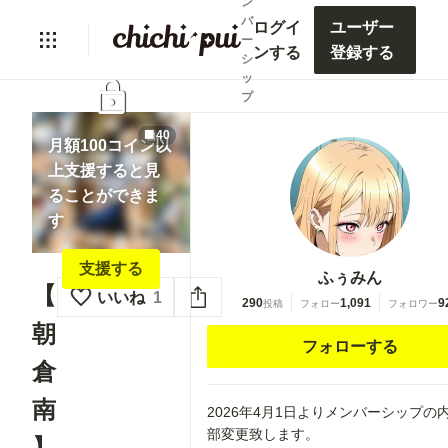
ン
バ
ログイ
ユーザー
ー
ンする
登録する
シ
ッ
lock
プ
40
月額100コイン以
上支援すると見
ることができま
す
支援する
ふぅみん
【
いいね
1
290
1,091
9
投稿
フォロー
フォロワー
朝
フォローする
倉
南
2026年4月1日よりメンバーシップの
部変更致します。
】