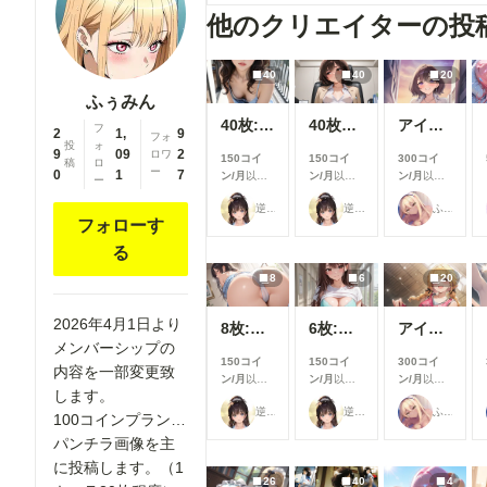
他のクリエイターの投
40
40
20
ふぅみん
40枚:休日のブラチラお姉さん
40枚仕方なさそうにパンチラ
アイドルパンツ～ギャル衣装～
フ
2
1,
9
フォ
投
ォ
9
09
2
ロワ
150コイ
150コイ
300コイ
稿
ロ
ー
0
1
7
ン/月
以上
ン/月
以上
ン/月
以上
ー
支援すると
支援すると
支援すると
逆水平ラリアット
逆水平ラリアット
ふぁっつ＠AIエロ漫画発売中
見ることが
見ることが
見ることが
フォローす
できます
できます
できます
る
8
6
20
2026年4月1日より
8枚:エロ尻
6枚:下着グラビア
アイドルパンツ～バスケ衣装～
メンバーシップの
150コイ
150コイ
300コイ
内容を一部変更致
ン/月
以上
ン/月
以上
ン/月
以上
します。
支援すると
支援すると
支援すると
逆水平ラリアット
逆水平ラリアット
ふぁっつ＠AIエロ漫画発売中
見ることが
見ることが
見ることが
100コインプラン…
できます
できます
できます
パンチラ画像を主
に投稿します。（1
26
40
4