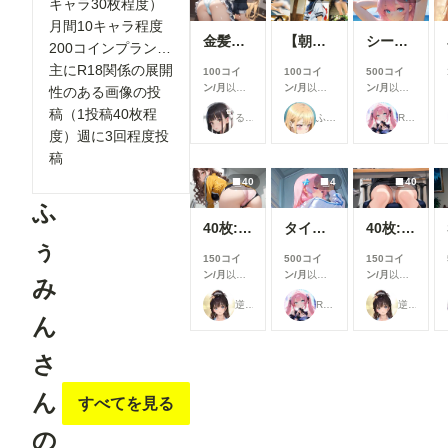
キャラ30枚程度）
月間10キャラ程度
金髪メイドちゃんとおパンツ♪
【朝倉南】パンチラ【むずかしい】リクエスト品
シールビキニ
200コインプラン…
主にR18関係の展開
100コイ
100コイ
500コイ
ン/月
以上
ン/月
以上
ン/月
以上
性のある画像の投
支援すると
支援すると
支援すると
稿（1投稿40枚程
るんぽす
ふぅみん
Rkata
見ることが
見ることが
見ることが
度）週に3回程度投
できます
できます
できます
稿
40
4
40
ふ
40枚:エロ尻アスリート
タイツを脱がせて
40枚:正面の席のOLパンチラ
ぅ
150コイ
500コイ
150コイ
ン/月
以上
ン/月
以上
ン/月
以上
み
支援すると
支援すると
支援すると
逆水平ラリアット
Rkata
逆水平ラリアット
見ることが
見ることが
見ることが
ん
できます
できます
できます
さ
ん
すべてを見る
の