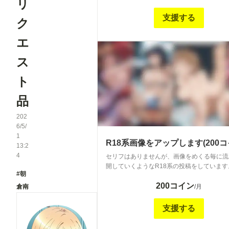
リ
などのサンプルはこちらです。
https://membership.chichi-
支援する
ク
pui.com/posts/images/7dfd5a3a-00cd-4868
443512a2f972/ 月の初めに、リクエストも受け付け
エ
ておりますので、「X」にてご確認およびリ
お願いします。 できたものの1部は一般公開
ス
りますので、そちらをご覧になって気になら
たら100コインプランで全画像を楽しんでく
ト
品
202
6/5/
1
R18系画像をアップします(200コ
13:2
4
セリフはありませんが、画像をめくる毎に流
開していくようなR18系の投稿をしています
#朝
このアソコ、もっとよくみたい！ あのこは
200コイン
ぐちゃぐちゃにされてほしかった！ 彼氏以
倉南
/月
してほしい！ などを形にしていきたい！ ほ
性癖の公開になってしまいますが、同じ趣味
支援する
楽しめたらと思います。 サムネイルで気に
ら1度200コインに加入されてみては！？