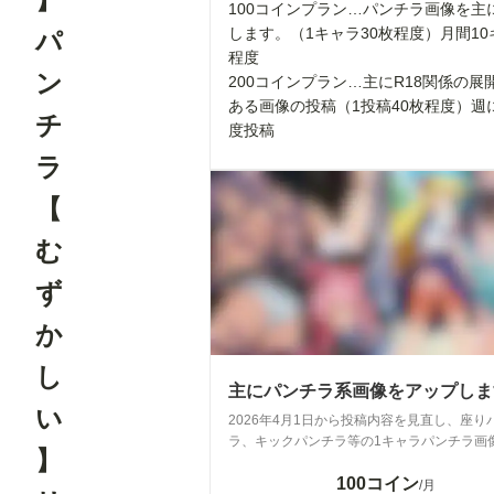
100コインプラン…パンチラ画像を主
します。（1キャラ30枚程度）月間10
パ
程度
ン
200コインプラン…主にR18関係の展
ある画像の投稿（1投稿40枚程度）週
チ
度投稿
ラ
【
む
ず
か
し
主にパンチラ系画像をアップしま
い
2026年4月1日から投稿内容を見直し、座り
ラ、キックパンチラ等の1キャラパンチラ画
】
します。 月に10キャラは制作いたします。 
100コイン
たり30枚を目安に考えてください。 パンチ
/月