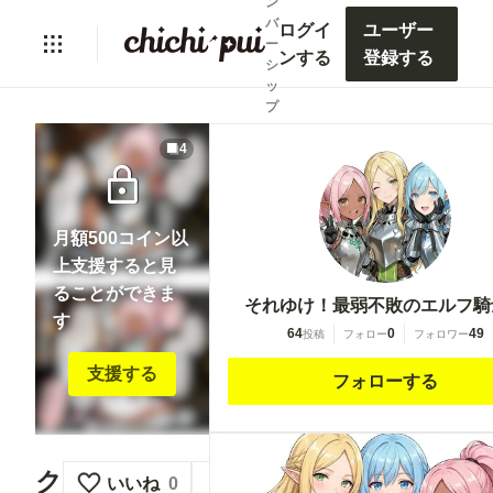
ン
バ
ログイ
ユーザー
ー
ンする
登録する
シ
ッ
プ
4
lock
月額500コイン以
上支援すると見
ることができま
それゆけ！最弱不敗のエルフ騎
す
64
0
49
投稿
フォロー
フォロワー
支援する
フォローする
ク
いいね
0