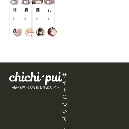
こ
こ
こ
こ
4
4
8
月
月
月
月
と
と
と
と
以
以
以
以
裸でスポンサーを接待するアイドル【秋吉みる】編
夏祭りで興奮したオタクに襲われる一軍ギャルズ【桃園ひまり】編
露出プレイ078
お箸でおっぱい❤
が
が
が
が
上
上
上
上
で
で
で
で
支
支
支
支
5
5
5
1
き
き
き
き
援
援
援
援
0
0
0
0
ま
ま
ま
ま
す
す
す
す
0
0
0
0
す
す
す
す
る
る
る
る
17時からはアイドル！
一軍ギャルズ
EBI
rulenye（ルルナイ）
コ
コ
コ
コ
と
と
と
と
イ
イ
イ
イ
見
見
見
見
ン
ン
ン
ン
る
る
る
る
/
/
/
/
こ
こ
こ
こ
月
月
月
月
と
と
と
と
以
以
以
以
が
が
が
が
上
上
上
上
で
で
で
で
支
支
支
支
き
き
き
き
援
援
援
援
ま
ま
ま
ま
す
す
す
す
サ
す
す
す
す
る
る
る
る
イ
と
と
と
と
AI画像専用の投稿＆生成サイト
見
見
見
見
ト
る
る
る
る
に
こ
こ
こ
こ
と
と
と
と
つ
が
が
が
が
い
で
で
で
で
き
き
き
き
て
ま
ま
ま
ま
す
す
す
す