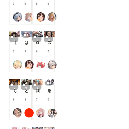
す
す
す
す
3
5
8
5
る
る
る
る
0
0
0
0
と
と
と
と
0
0
0
0
炉巨猫@今日はこれでいいかな
ailovepui
闇の熊太郎
いち
見
見
見
見
コ
コ
コ
コ
る
る
る
る
イ
イ
イ
イ
こ
こ
こ
こ
ン
ン
ン
ン
と
と
と
と
/
/
/
/
4
4
1
1
が
が
が
が
月
月
月
月
0
0
5
で
で
で
で
以
以
以
以
【高坂麗奈】自分の部屋に彼氏を呼んで・・・
は！余何も着てなかった！w
OLとエッチ
スク水幸奈 やっぱりえっちな・・・ S-514
き
き
き
き
上
上
上
上
ま
ま
ま
ま
支
支
支
支
2
8
6
5
す
す
す
す
援
援
援
援
0
0
0
0
す
す
す
す
0
0
0
0
る
る
る
る
ふぅみん
闇の熊太郎
shu_mohe_R18
えるがるむ
コ
コ
コ
コ
と
と
と
と
イ
イ
イ
イ
見
見
見
見
ン
ン
ン
ン
る
る
る
る
/
/
/
/
こ
こ
こ
こ
3
4
1
4
月
月
月
月
と
と
と
と
0
0
6
以
以
以
以
ちんちん見つけた！
とある女子大の仲良しグループの日常風景
縞パンと陰毛とか
浴衣で性行為を楽しむタワマン妻【山口明香里】編
が
が
が
が
上
上
上
上
で
で
で
で
支
支
支
支
8
3
7
5
き
き
き
き
援
援
援
援
0
0
0
0
ま
ま
ま
ま
す
す
す
す
0
0
0
0
す
す
す
す
る
る
る
る
じゅじゅじゅ
ラッテ
ナフリジェ
タワマン妻
コ
コ
コ
コ
と
と
と
と
イ
イ
イ
イ
見
見
見
見
ン
ン
ン
ン
る
る
る
る
/
/
/
/