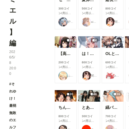
エ
300コイ
500コイ
800コイ
ン/月
以上
ン/月
以上
ン/月
以上
支援すると
支援すると
支援すると
ル
炉巨猫@今日はこれでいいかな
ailovepui
闇の熊太郎
見ることが
見ることが
見ることが
できます
できます
できます
】
40
4
10
編
202
【高坂麗奈】自分の部屋に彼氏を呼んで・・・
は！余何も着てなかった！w
OLとエッチ
6/5/
8
200コイ
800コイ
600コイ
ン/月
以上
ン/月
以上
ン/月
以上
20:0
支援すると
支援すると
支援すると
0
ふぅみん
闇の熊太郎
shu_mohe_R18
見ることが
見ることが
見ることが
できます
できます
できます
#そ
れゆ
30
40
16
け！
最弱
ちんちん見つけた！
とある女子大の仲良しグループの日常風景
縞パンと陰毛とか
無敗
800コイ
300コイ
700コイ
のエ
ン/月
以上
ン/月
以上
ン/月
以上
支援すると
支援すると
支援すると
ルフ