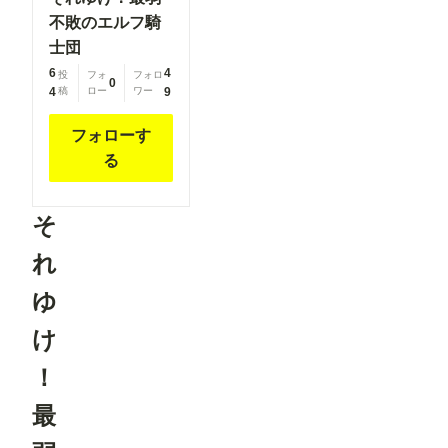
不敗のエルフ騎
士団
6
4
投
フォ
フォロ
0
4
稿
ロー
ワー
9
フォローす
る
そ
れ
ゆ
け
！
最