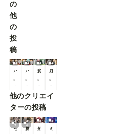
の
他
の
投
稿
4
4
4
4
バニーコスでバイトするエルフ騎士団【シルヴィア】編
バニーコスでバイトするエルフ騎士団【アクアリア】編
変態からお金を巻き上げる【ルミエル】
好きだと言われていちゃらぶセックスする【シルヴィア】
5
5
5
5
0
0
0
0
0
0
0
0
他のクリエイ
コ
コ
コ
コ
イ
イ
イ
イ
ン
ン
ン
ン
ターの投稿
/
/
/
/
月
月
月
月
以
以
以
以
2
2
4
3
上
上
上
上
7
0
セーラーちゃんと先生 26-08-04
夏休みに覚えたこと
船長のズボズボおなにー♪
ミモザ
支
支
支
支
援
援
援
援