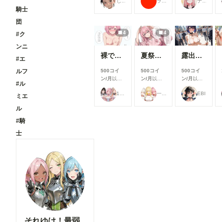
じゅじゅじゅ
ラッテ
ナフリジェ
見ることが
見ることが
見ることが
騎士
できます
できます
できます
団
4
4
#ク
ンニ
裸でスポンサーを接待するアイドル【秋吉みる】編
夏祭りで興奮したオタクに襲われる一軍ギャルズ【桃園ひまり】編
露出プレイ078
#エ
ルフ
500コイ
500コイ
500コイ
ン/月
以上
ン/月
以上
ン/月
以上
#ル
支援すると
支援すると
支援すると
17時からはアイドル！
一軍ギャルズ
EBI
見ることが
見ることが
見ることが
ミエ
できます
できます
できます
ル
#騎
士
それゆけ！最弱