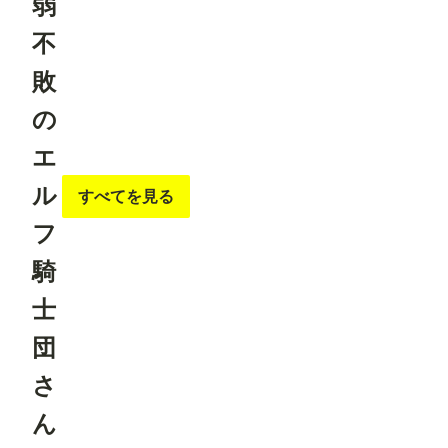
弱
不
敗
の
エ
ル
すべてを見る
フ
騎
士
団
さ
ん