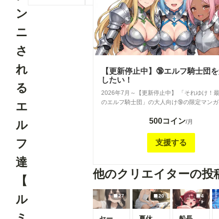
ン
ニ
さ
れ
【更新停止中】🔞エルフ騎士団
したい！
る
2026年7月～【更新停止中】 「それゆけ！
のエルフ騎士団」の大人向け🔞の限定マン
エ
ストを週2~3ペースで投稿します💫皆さん
500コイン
ートは騎士団の解放費用に当てます😂（架
ル
/月
フ
支援する
達
他のクリエイターの投
【
ル
27
20
4
ミ
セーラーちゃんと先生 26-08-04
夏休みに覚えたこと
船長のズボズボおなにー♪