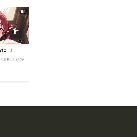
4
なにー♪
ると見ることができ