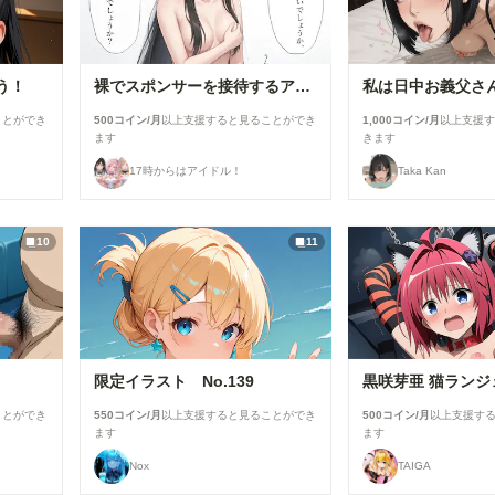
う！
裸でスポンサーを接待するアイドル【景清帆乃歌】編
ことができ
500コイン/月
以上支援すると見ることができ
1,000コイン/月
以上支援
ます
きます
17時からはアイドル！
Taka Kan
10
11
限定イラスト No.139
黒咲芽亜 猫ランジ
ことができ
550コイン/月
以上支援すると見ることができ
500コイン/月
以上支援す
ます
ます
Nox
TAIGA