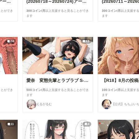
(20260725～20260731)アーカイブガイド
(20260718～20260724)アーカイブガイド
ことができ
300コイン/月
以上支援すると見ることができ
300コイン/月
以上支援す
ます
ます
24
13
愛奈 変態先輩とラブラブ S-517
ことができ
500コイン/月
以上支援すると見ることができ
100コイン/月
以上支援す
ます
ます
えるがるむ
【公式】ちちぷい
11
4