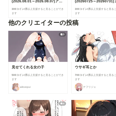
(2026.08.01～2026.08.07)アーカイブガイド
300コイン/月
以上支援すると見ることができ
300コイン/月
以上支援すると見る
ます
ます
他のクリエイターの投稿
3
見せてくれる女の子
ウサギ耳とか
500コイン/月
以上支援すると見ることができ
700コイン/月
以上支援すると見る
ます
ます
ailovepui
ナフリジェ
4