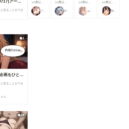
(20260711～20260717)アーカイブガイド
ン/月
以上
ン/月
以上
ン/月
以上
ン/月
以上
支援すると
支援すると
支援すると
支援すると
ると見ることができ
フランチェシカ・ホッチポッチ（元ごった煮）
炉巨猫@今日はこれでいいかな
ailovepui
闇の熊太郎
見ることが
見ることが
見ることが
見ることが
できます
できます
できます
できます
2
【R18】8月の投稿企画をひと足先に公開！
ると見ることができ
ちゃん
12