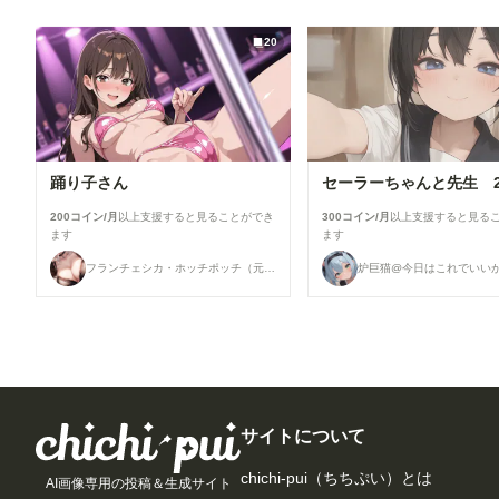
20
踊り子さん
200コイン/月
以上支援すると見ることができ
300コイン/月
以上支援すると見る
ます
ます
フランチェシカ・ホッチポッチ（元ごった煮）
炉巨猫@今日はこれでいい
サイトについて
chichi-pui（ちちぷい）とは
AI画像専用の投稿＆生成サイト