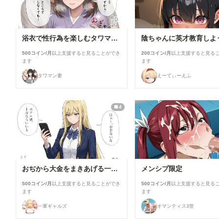
浴衣で性行為を楽しむタワマン妻【柳井由花】編
陰ちゃんに英才教育しよ
500コイン/月
以上支援すると見ることができ
200コイン/月
以上支援すると見る
ます
ます
タワマン妻
えーてぃーえふ
4
おぢから大金をまきあげる一軍ギャルズ【黒咲カレン】編
メンシプ限定
500コイン/月
以上支援すると見ることができ
500コイン/月
以上支援すると見る
ます
ます
一軍ギャルズ
オマンティス3世