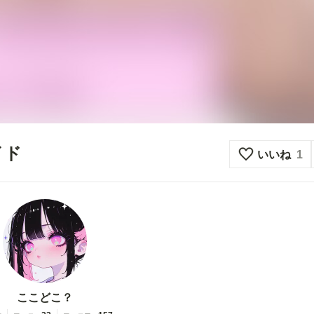
イド
いいね
1
ここどこ？