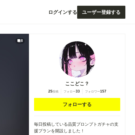
ログインする
ユーザー登録する
8
ここどこ？
25
33
157
投稿
フォロー
フォロワー
フォローする
毎日投稿している品質プロンプトガチャの支
援プランを開設しました！