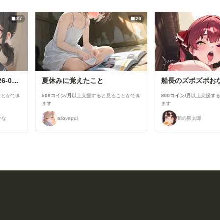
27
20
セーラーちゃんと先生 26-08-04
夏休みに覚えたこと
船長のズボズボお
ことができ
500コイン/月
以上支援すると見ることができ
800コイン/月
以上支援す
ます
ます
かな
ailovepui
闇の熊太郎