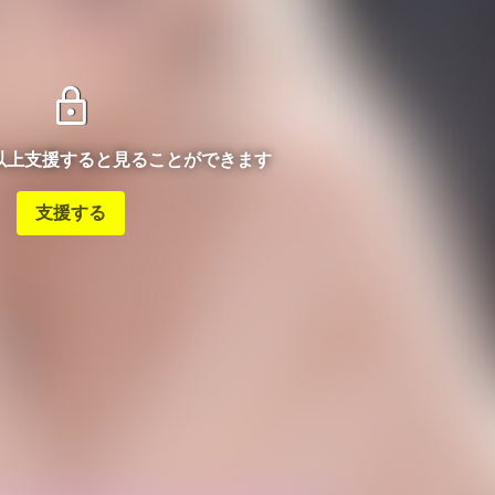
lock
ン以上支援すると見ることができます
支援する