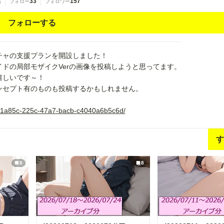
33
157
稿
フォロー
フォロワー
フォローする
チャの支援プランを開設しました！
ドの局部モザイクVerの画像を投稿しようと思ってます。
嬉しいです～！
ンセプト有のものも投稿するかもしれません。
4461a85c-225c-47a7-bacb-c4040a6b5c6d/
す
8
8