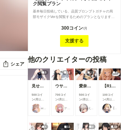
ク閲覧プラン
基本毎日投稿している、品質プロンプトガチャの局
部モザイクVerを閲覧するためのプランとなります。
投稿頻度は週次または月次でまとめての投稿を予定
300コイン
しております。 ご支援頂き誠にありがとうございま
/月
す。 ※注意事項※ １．ランダムに生成された無作為
の12枚のイラストのガイドであるため、 様々な
支援する
理由から一部ならびに全てのイラストにモザイク処
理をする場合があります。 ２．必ず投稿することを
お約束するものではございません。 但し、明ら
他のクリエイターの投稿
かに活動を休止しなければならない事情ができまし
シェア
たら、 Xやchichipui内での告知、ならびにプラ
ンの停止を行わせて頂きます。 ３．こちらのプラン
3
24
13
2
ではリクエストは受付しておりません。 もしご
要望等あれば、コメント頂ければ反映する可能性が
見せてくれる女の子
ウサギ耳とか
愛奈 変態先輩とラブラブ S-517
【R18】8月の投稿企画をひと足先に公開！
あります。
500コイ
700コイ
500コイ
100コイ
ン/月
以上
ン/月
以上
ン/月
以上
ン/月
以上
支援すると
支援すると
支援すると
支援すると
ailovepui
ナフリジェ
えるがるむ
【公式】ちちぷいちゃん
見ることが
見ることが
見ることが
見ることが
できます
できます
できます
できます
4
11
4
12