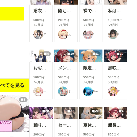
浴衣で性行為を楽しむタワマン妻【柳井由花】編
陰ちゃんに英才教育しよう！
裸でスポンサーを接待するアイドル【景清帆乃歌】編
私は日中お義父さんと普通に過ごしてる・・。そういう事にした・・２(12枚）
500コイ
200コイ
500コイ
1,000コイ
ン/月
以上
ン/月
以上
ン/月
以上
ン/月
以上
支援すると
支援すると
支援すると
支援すると
タワマン妻
えーてぃーえふ
17時からはアイドル！
Taka Kan
見ることが
見ることが
見ることが
見ることが
できます
できます
できます
できます
4
10
11
30
おぢから大金をまきあげる一軍ギャルズ【黒咲カレン】編
メンシプ限定
限定イラスト No.139
黒咲芽亜 猫ランジェリー③
500コイ
500コイ
550コイ
500コイ
ン/月
以上
ン/月
以上
ン/月
以上
ン/月
以上
べてを見る
支援すると
支援すると
支援すると
支援すると
一軍ギャルズ
オマンティス3世
Nox
TAIGA
見ることが
見ることが
見ることが
見ることが
できます
できます
できます
できます
8
20
27
20
4
踊り子さん
セーラーちゃんと先生 26-08-04
夏休みに覚えたこと
船長のズボズボおなにー♪
200コイ
300コイ
500コイ
800コイ